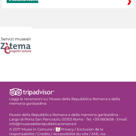
Servizi museali
Leggi le recensioni su:
Museo della Repubblica Romana e della
memoria garibaldina
Museo della Repubblica Romana e della memoria garibaldina -
Largo di Porta San Pancrazio, 00153 Roma - Tel. +39 060608 - Email:
info@museodellarepubblicaromana.it
© 2017 Musei in Comune
/
Privacy
/
Exclusion de la
responsabilité
/
Credits
/
Accessibilité du site
/
XML-rss