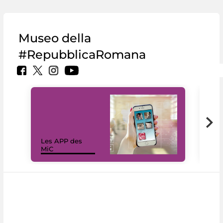
Museo della
#RepubblicaRomana
Les APP des
Les
MiC
rés