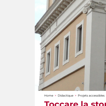
Home
>
Didactique
>
Projets accessibles
You are here
Toccare la sto