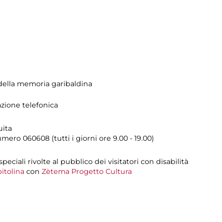
ella memoria garibaldina
azione telefonica
uita
umero
060608 (tutti i giorni ore 9.00 - 19.00)
 speciali rivolte al pubblico dei visitatori con disabilità
itolina
con
Zètema Progetto Cultura