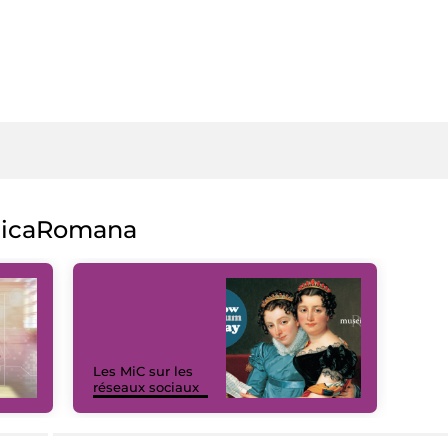
licaRomana
Les MiC sur les
réseaux sociaux