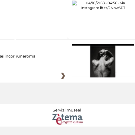
eiincomuneroma
Servizi museali