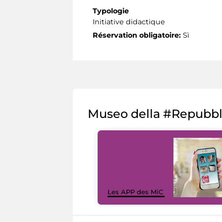
Typologie
Initiative didactique
Réservation obligatoire:
Sì
Museo della #Repubb
Les APP des MiC