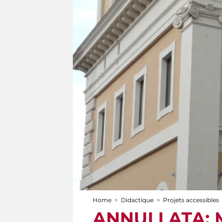
Home
>
Didactique
>
Projets accessibles
You are here
ANNULLATA: Mu