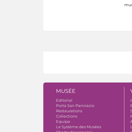
mus
MUSÉE
Editorial
I
Porta San Pancrazio
B
Restaurations
S
Collections
Equipe
Le Système des Musées
Charte des services