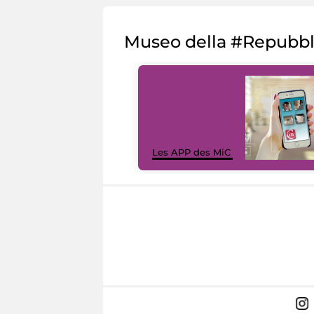
Museo della #Repubb
Les APP des MiC