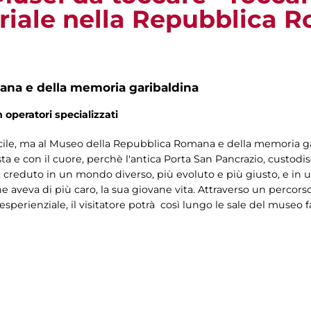
riale nella Repubblica 
na e della memoria garibaldina
n operatori specializzati
ile, ma al Museo della Repubblica Romana e della memoria gari
 testa e con il cuore, perchè l'antica Porta San Pancrazio, custod
i ha creduto in un mondo diverso, più evoluto e più giusto, e in un
 aveva di più caro, la sua giovane vita. Attraverso un percorso
sperienziale, il visitatore potrà così lungo le sale del museo