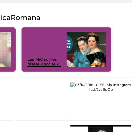
licaRomana
Les MiC sur les
réseaux sociaux