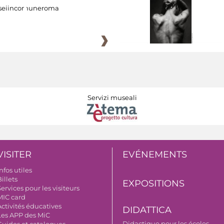
eiincomuneroma
Servizi museali
VISITER
EVÉNEMENTS
nfos utiles
illets
EXPOSITIONS
ervices pour les visiteurs
MIC card
Activités éducatives
DIDATTICA
Les APP des MiC
Didactique pour les écoles
Guides et catalogues