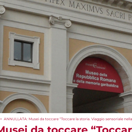
>
ANNULLATA: Musei da toccare “Toccare la storia. Viaggio sensoriale nel
sei da toccare “Toccare 