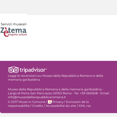
Servizi museali
Leggi le recensioni su:
Museo della Repubblica Romana e della
memoria garibaldina
Museo della Repubblica Romana e della memoria garibaldina -
Largo di Porta San Pancrazio, 00153 Roma - Tel. +39 060608 - Email:
info@museodellarepubblicaromana.it
© 2017 Musei in Comune
/
Privacy
/
Exclusion de la
responsabilité
/
Credits
/
Accessibilité du site
/
XML-rss