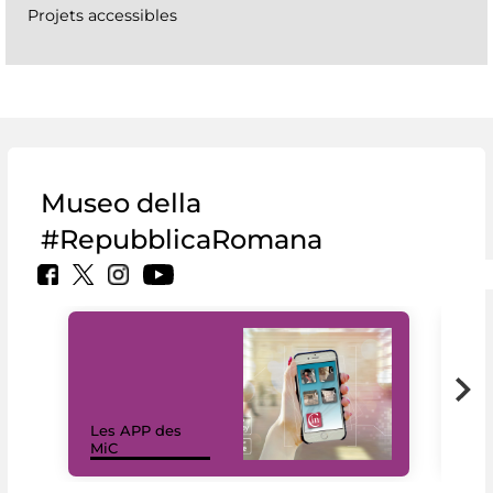
Projets accessibles
Museo della
#RepubblicaRomana
Les APP des
Les
MiC
rés