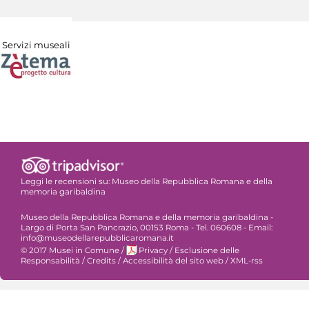
Servizi museali
Leggi le recensioni su:
Museo della Repubblica Romana e della
memoria garibaldina
Museo della Repubblica Romana e della memoria garibaldina -
Largo di Porta San Pancrazio, 00153 Roma - Tel. 060608 - Email:
info@museodellarepubblicaromana.it
© 2017 Musei in Comune
/
Privacy
/
Esclusione delle
Responsabilità
/
Credits
/
Accessibilità del sito web
/
XML-rss