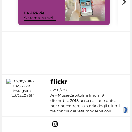
Il 
Le APP del
Mus
Sistema Musei
net
02/10/2018
Ai #MuseiCapitolini fino al 9
dicembre 2018 un’occasione unica
per ripercorrere la storia degli ultimi
tre concili dell’età moderna con