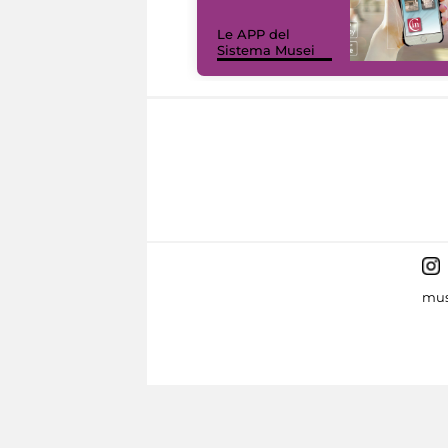
Le APP del
Sistema Musei
mus