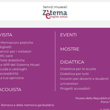
Servizi museali
VISITA
EVENTI
Informazioni pratiche
iglietti
MOSTRE
ervizi per i visitatori
MIC card
isite didattiche
DIDATTICA
Le APP del Sistema Musei
Didattica per le scuole
Guide e cataloghi
ccessibilità
Didattica per tutti
La tua opinione
Incontri per docenti e studenti
universitari
Progetti accessibili
ACQUISTA
Museo della Repubblica
Porta 
 Romana e della memoria garibaldina