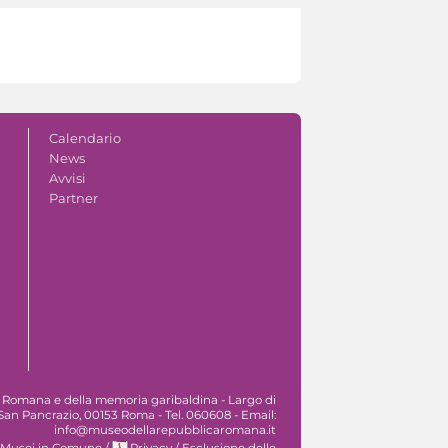
Calendario
News
Avvisi
Partner
 Romana e della memoria garibaldina - Largo di
San Pancrazio, 00153 Roma - Tel. 060608 - Email:
info@museodellarepubblicaromana.it