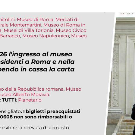
itolini
,
Museo di Roma
,
Mercati di
rale Montemartini
,
Museo di Roma in
a
,
Musei di Villa Torlonia
,
Museo Civico
Barracco
,
Museo Napoleonico
,
Museo
26 l'ingresso al museo
esidenti a Roma e nella
bendo in cassa la carta
o della Repubblica romana
,
Museo
useo Alberto Moravia
.
 TUTTI
:
Planetario
nsigliato
. I biglietti preacquistati
0608 non sono rimborsabili o
 esibire la ricevuta di acquisto