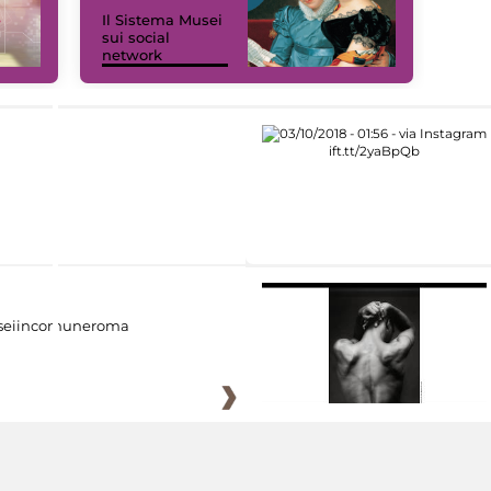
Il Sistema Musei
sui social
network
eiincomuneroma