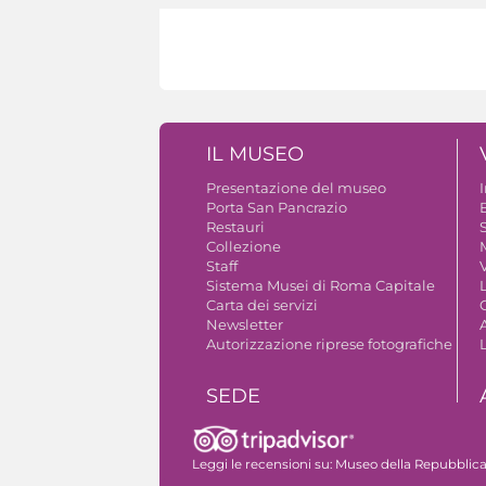
IL MUSEO
Presentazione del museo
Porta San Pancrazio
B
Restauri
S
Collezione
Staff
V
Sistema Musei di Roma Capitale
Carta dei servizi
Newsletter
A
Autorizzazione riprese fotografiche
SEDE
Il complesso monumentale
Leggi le recensioni su:
Museo della Repubblica