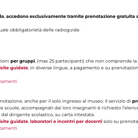
da
,
accedono esclusivamente tramite prenotazione gratuita 
uale obbligatorietà delle radioguide.
zioni
per gruppi
, (max 25 partecipanti) che non comprende la v
isite guidate
, in diverse lingue, a pagamento e su prenotazion
tamenti
enotazione, anche per il solo ingresso al museo. Il servizio di
pr
le scuole, accompagnati dai loro insegnanti è richiesto l’elen
al dirigente scolastico, su carta intestata.
isite guidate
,
laboratori
e incontri per docenti
solo su prenota
tamenti