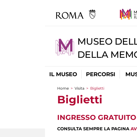
MUSEO DELL
DELLA MEMO
IL MUSEO
PERCORSI
MUS
Home
>
Visita
>
Biglietti
Tu sei qui
Biglietti
INGRESSO GRATUITO
CONSULTA SEMPRE LA PAGINA
AV