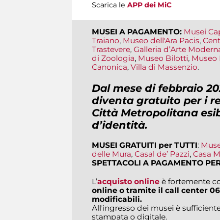
Scarica le
APP dei MiC
MUSEI A PAGAMENTO:
Musei Cap
Traiano
,
Museo dell'Ara Pacis
,
Cent
Trastevere
,
Galleria d’Arte Modern
di Zoologia
,
Museo Bilotti
,
Museo 
Canonica
,
Villa di Massenzio
.
Dal mese di febbraio 20
diventa gratuito per i r
Città Metropolitana esi
d’identità
.
MUSEI GRATUITI per TUTTI
:
Muse
delle Mura
,
Casal de’ Pazzi
,
Casa M
SPETTACOLI A PAGAMENTO PER
L’
acquisto online
è fortemente co
online o tramite il call center
06
modificabili.
All'ingresso dei musei è sufficiente
stampata o digitale.