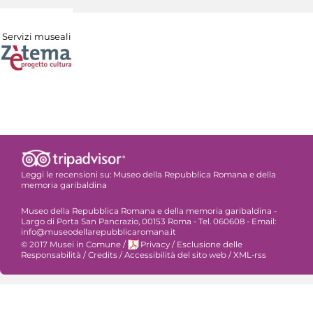
Servizi museali
Leggi le recensioni su:
Museo della Repubblica Romana e della
memoria garibaldina
Museo della Repubblica Romana e della memoria garibaldina -
Largo di Porta San Pancrazio, 00153 Roma - Tel. 060608 - Email:
info@museodellarepubblicaromana.it
© 2017 Musei in Comune
/
Privacy
/
Esclusione delle
Responsabilità
/
Credits
/
Accessibilità del sito web
/
XML-rss