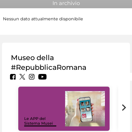
In archivio
Nessun dato attualmente disponibile
Museo della
#RepubblicaRomana
Il 
Le APP del
Mus
Sistema Musei
net