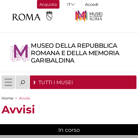
Acquista
Accedi
MUSEO DELLA REPUBBLICA
ROMANA E DELLA MEMORIA
GARIBALDINA
TUTTI I MUSEI
Home
>
Avvisi
Tu sei qui
Avvisi
In corso
(scheda attiva)