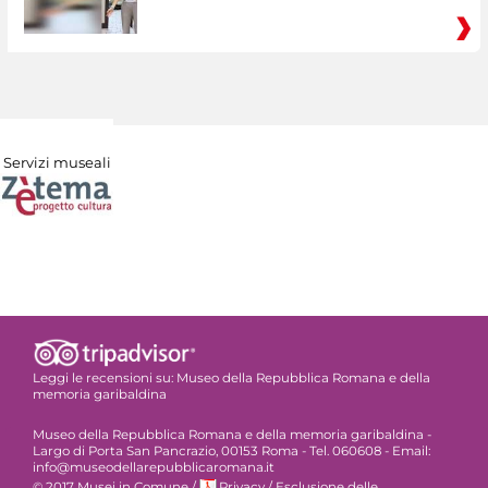
Servizi museali
Leggi le recensioni su:
Museo della Repubblica Romana e della
memoria garibaldina
Museo della Repubblica Romana e della memoria garibaldina -
Largo di Porta San Pancrazio, 00153 Roma - Tel. 060608 - Email:
info@museodellarepubblicaromana.it
© 2017 Musei in Comune
/
Privacy
/
Esclusione delle