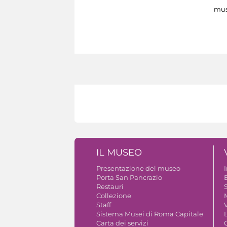
mus
IL MUSEO
Presentazione del museo
Porta San Pancrazio
B
Restauri
S
Collezione
Staff
V
Sistema Musei di Roma Capitale
Carta dei servizi