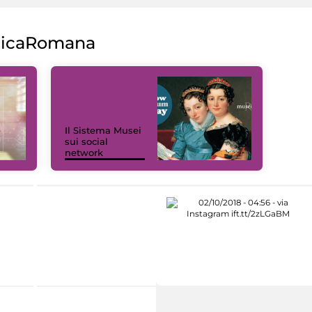
licaRomana
Il Sistema Musei
sui social
network