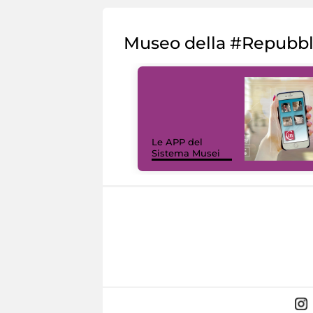
Museo della #Repubb
Le APP del
Sistema Musei