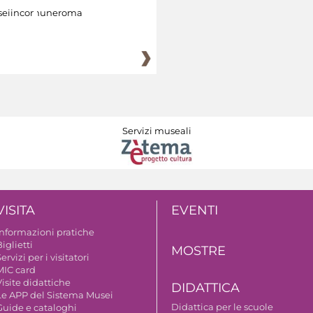
eiincomuneroma
Servizi museali
VISITA
EVENTI
Informazioni pratiche
iglietti
MOSTRE
ervizi per i visitatori
MIC card
isite didattiche
DIDATTICA
Le APP del Sistema Musei
Didattica per le scuole
Guide e cataloghi