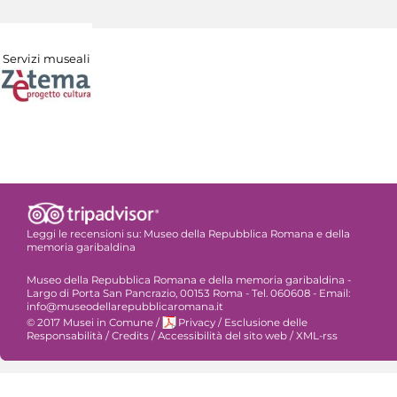
Servizi museali
Leggi le recensioni su:
Museo della Repubblica Romana e della
memoria garibaldina
Museo della Repubblica Romana e della memoria garibaldina -
Largo di Porta San Pancrazio, 00153 Roma - Tel. 060608 - Email:
info@museodellarepubblicaromana.it
© 2017 Musei in Comune
/
Privacy
/
Esclusione delle
Responsabilità
/
Credits
/
Accessibilità del sito web
/
XML-rss