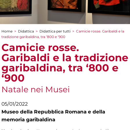
Home
>
Didattica
>
Didattica per tutti
>
Camicie rosse. Garibaldi e la
Tu sei qui
tradizione garibaldina, tra ‘800 e ‘900
Camicie rosse.
Garibaldi e la tradizione
garibaldina, tra ‘800 e
‘900
Natale nei Musei
05/01/2022
Museo della Repubblica Romana e della
memoria garibaldina