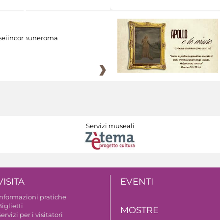
eiincomuneroma
Servizi museali
VISITA
EVENTI
Informazioni pratiche
iglietti
MOSTRE
ervizi per i visitatori