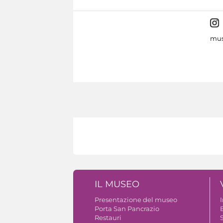
mus
IL MUSEO
Presentazione del museo
Porta San Pancrazio
B
Restauri
S