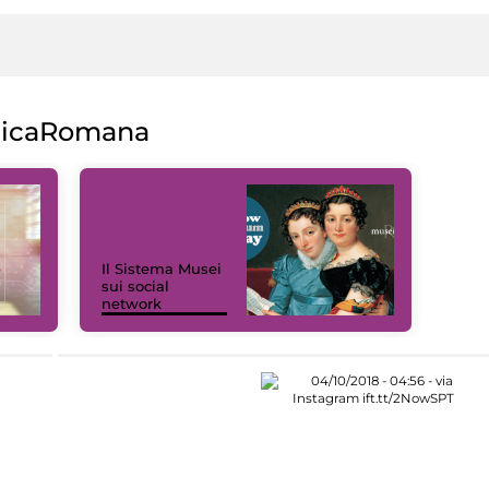
licaRomana
Il Sistema Musei
sui social
network