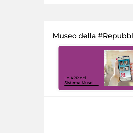
Museo della #Repubb
Le APP del
Sistema Musei