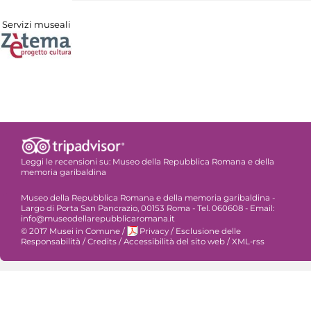
Servizi museali
Leggi le recensioni su:
Museo della Repubblica Romana e della
memoria garibaldina
Museo della Repubblica Romana e della memoria garibaldina -
Largo di Porta San Pancrazio, 00153 Roma - Tel. 060608 - Email:
info@museodellarepubblicaromana.it
© 2017 Musei in Comune
/
Privacy
/
Esclusione delle
Responsabilità
/
Credits
/
Accessibilità del sito web
/
XML-rss