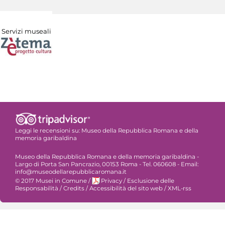
Servizi museali
Leggi le recensioni su:
Museo della Repubblica Romana e della
memoria garibaldina
Museo della Repubblica Romana e della memoria garibaldina -
Largo di Porta San Pancrazio, 00153 Roma - Tel. 060608 - Email:
info@museodellarepubblicaromana.it
© 2017 Musei in Comune
/
Privacy
/
Esclusione delle
Responsabilità
/
Credits
/
Accessibilità del sito web
/
XML-rss