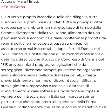
A cura di Mara Minasi.
#EducaRoma
E’ un vero e proprio incendio quello che dilaga in tutta
Europa sin dai primi mesi del 1848: tutte le principali città
europee sono lambite in un ristretto lasso di tempo dalla
fiamma divampante della rivoluzione, alimentata da una
perdurante crisi economica e dalla insofferenza prodotta da
regimi politici ormai superati, basati su principi di
assolutismo ormai inaccettabili dopo i fatti di Francia del
1789. L’innaturale restaurazione di un mondo ormai in via di
definitiva dissoluzione attuato dal Congresso di Vienna del
1815 provoca infatti progressive agitazioni che da
serpeggianti diventano sempre più estese ed organizzate
sino a sfociare nella ribellione di massa del ’48, rimasta
proverbialmente sinonimo di disordini sociali diffusi, di
stravolgimento improvviso e radicale. Le istanze di
rinnovamento sociale sottese alla rivoluzione europea si
vennero poi intrecciando in Italia con marcate spinte
patriottiche che condussero all’esperienza della Prima
Guerra di Indipendenza che, seppur con esito negativo, fu il