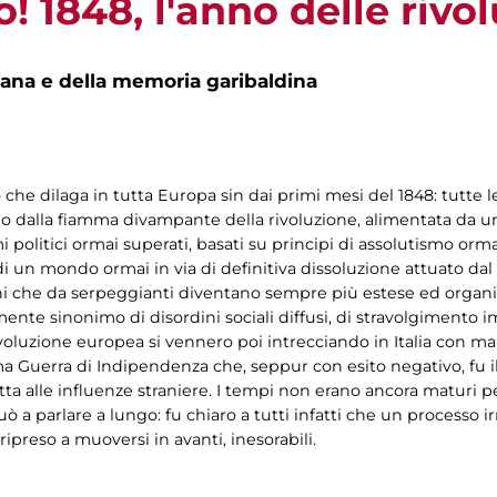
! 1848, l'anno delle rivol
na e della memoria garibaldina
 che dilaga in tutta Europa sin dai primi mesi del 1848: tutte l
mpo dalla fiamma divampante della rivoluzione, alimentata da 
 politici ormai superati, basati su principi di assolutismo ormai
 di un mondo ormai in via di definitiva dissoluzione attuato da
ni che da serpeggianti diventano sempre più estese ed organizz
ente sinonimo di disordini sociali diffusi, di stravolgimento im
voluzione europea si vennero poi intrecciando in Italia con ma
a Guerra di Indipendenza che, seppur con esito negativo, fu il
tta alle influenze straniere. I tempi non erano ancora maturi pe
uò a parlare a lungo: fu chiaro a tutti infatti che un processo i
ripreso a muoversi in avanti, inesorabili.