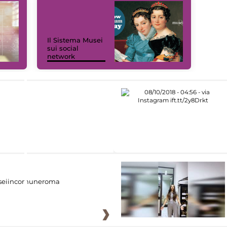
Il Sistema Musei
sui social
network
eiincomuneroma