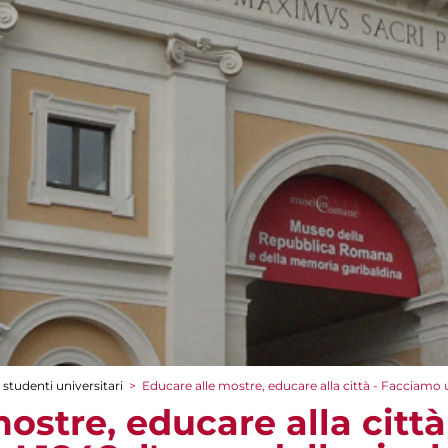
 studenti universitari
>
Educare alle mostre, educare alla città - Facciamo u
ostre, educare alla citt