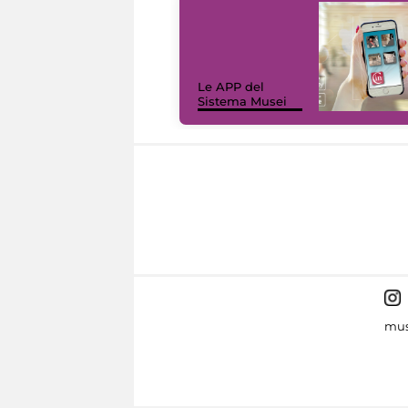
Le APP del
Sistema Musei
mus