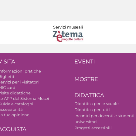
Servizi museali
VISITA
EVENTI
Informazioni pratiche
iglietti
MOSTRE
ervizi per i visitatori
MIC card
isite didattiche
DIDATTICA
Le APP del Sistema Musei
Didattica per le scuole
Guide e cataloghi
ccessibilità
Didattica per tutti
La tua opinione
Incontri per docenti e studenti
universitari
Progetti accessibili
ACQUISTA