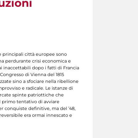
uzioni
e principali città europee sono
una perdurante crisi economica e
 inaccettabili dopo i fatti di Francia
l Congresso di Vienna del 1815
ate sino a sfociare nella ribellione
provviso e radicale. Le istanze di
rcate spinte patriottiche che
 primo tentativo di avviare
r conquiste definitive, ma del ’48,
rreversibile era ormai innescato e