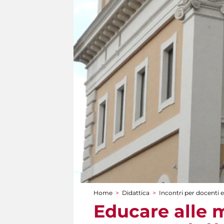
Home
>
Didattica
>
Incontri per docenti e
Tu sei qui
Educare alle m