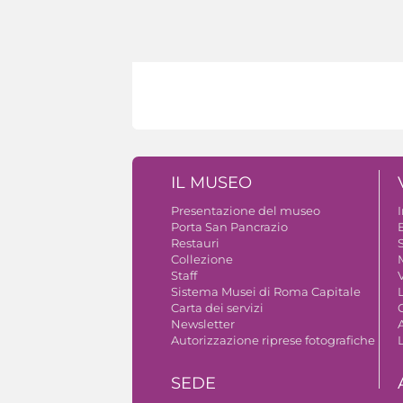
IL MUSEO
Presentazione del museo
Porta San Pancrazio
B
Restauri
S
Collezione
Staff
V
Sistema Musei di Roma Capitale
Carta dei servizi
Newsletter
A
Autorizzazione riprese fotografiche
SEDE