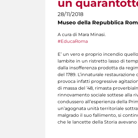
un quarantotto
28/11/2018
Museo della Repubblica Roma
A cura di Mara Minasi.
#EducaRoma
E’ un vero e proprio incendio quello
lambite in un ristretto lasso di te
dalla insofferenza prodotta da regimi
del 1789. L’innaturale restaurazione
provoca infatti progressive agitazio
di massa del ’48, rimasta proverbialm
rinnovamento sociale sottese alla ri
condussero all’esperienza della Prim
un’agognata unità territoriale sottra
malgrado il suo fallimento, si contin
che le lancette della Storia avevano 