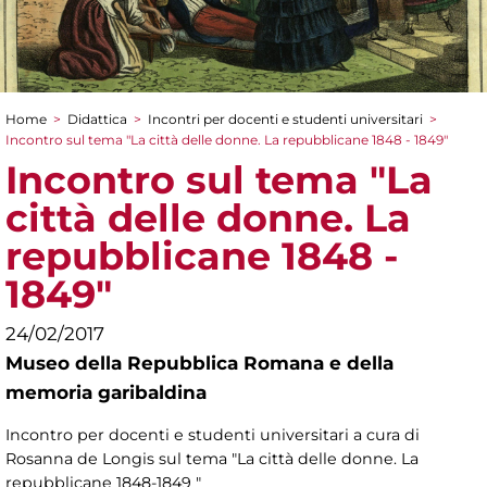
Home
>
Didattica
>
Incontri per docenti e studenti universitari
>
Tu sei qui
Incontro sul tema "La città delle donne. La repubblicane 1848 - 1849"
Incontro sul tema "La
città delle donne. La
repubblicane 1848 -
1849"
24/02/2017
Museo della Repubblica Romana e della
memoria garibaldina
Incontro per docenti e studenti universitari a cura di
Rosanna de Longis sul tema "La città delle donne. La
repubblicane 1848-1849 "