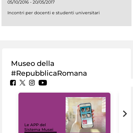
05/10/2016 - 20/05/2017
Incontri per docenti e studenti universitari
Museo della
#RepubblicaRomana
Il 
Le APP del
Mus
Sistema Musei
net