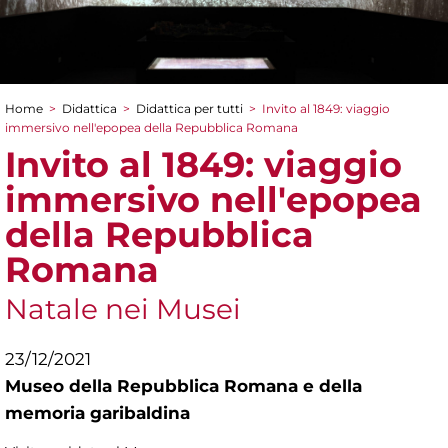
Home
>
Didattica
>
Didattica per tutti
>
Invito al 1849: viaggio
Tu sei qui
immersivo nell'epopea della Repubblica Romana
Invito al 1849: viaggio
immersivo nell'epopea
della Repubblica
Romana
Natale nei Musei
23/12/2021
Museo della Repubblica Romana e della
memoria garibaldina