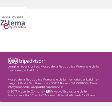
Servizi museali
Leggi le recensioni su:
Museo della Repubblica Romana e della
memoria garibaldina
Museo della Repubblica Romana e della memoria garibaldina -
Largo di Porta San Pancrazio, 00153 Roma - Tel. 060608 - Email:
info@museodellarepubblicaromana.it
© 2017 Musei in Comune
/
Privacy
/
Esclusione delle
Responsabilità
/
Credits
/
Accessibilità del sito web
/
XML-rss