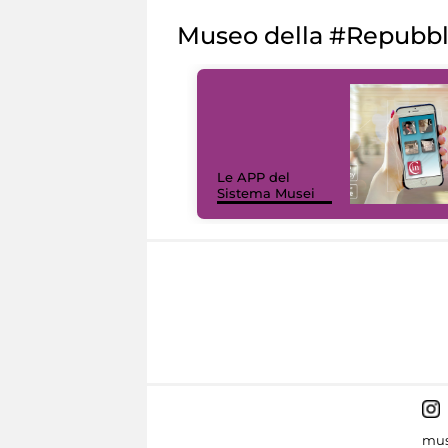
Museo della #Repubb
Le APP del
Sistema Musei
mus