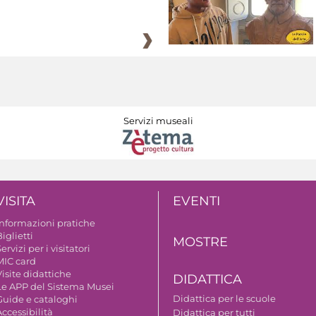
Servizi museali
VISITA
EVENTI
Informazioni pratiche
iglietti
MOSTRE
ervizi per i visitatori
MIC card
isite didattiche
DIDATTICA
Le APP del Sistema Musei
Didattica per le scuole
Guide e cataloghi
ccessibilità
Didattica per tutti