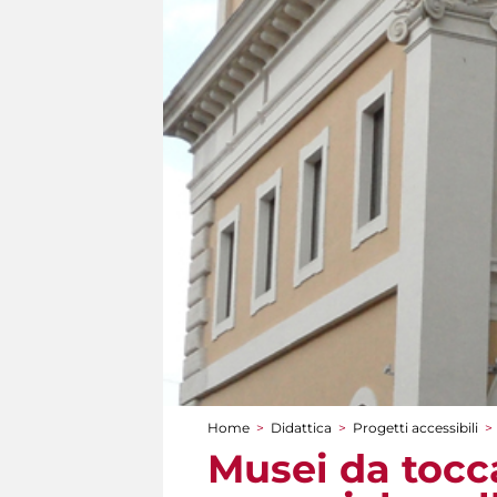
Home
>
Didattica
>
Progetti accessibili
>
Tu sei qui
Musei da tocca