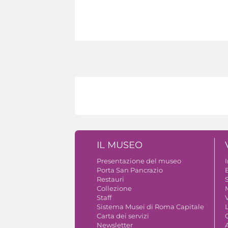
IL MUSEO
Presentazione del museo
Porta San Pancrazio
B
Restauri
S
Collezione
Staff
V
Sistema Musei di Roma Capitale
Carta dei servizi
Newsletter
A