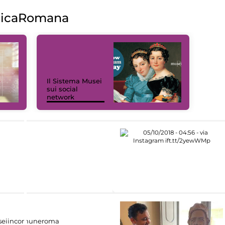
licaRomana
Il Sistema Musei
sui social
network
eiincomuneroma