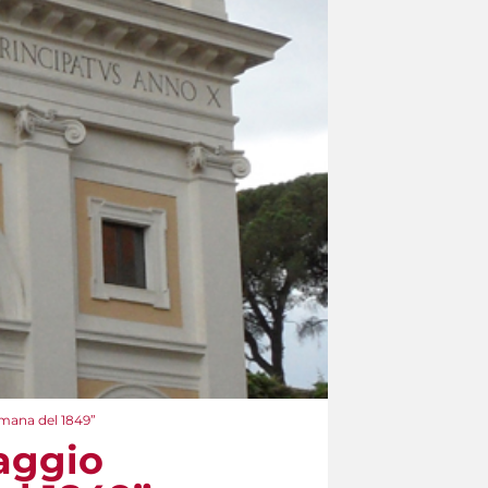
omana del 1849”
iaggio