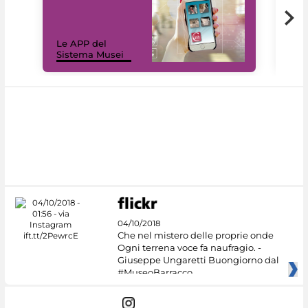
Il 
Le APP del
Mus
Sistema Musei
net
04/10/2018
Che nel mistero delle proprie onde
Ogni terrena voce fa naufragio. -
Giuseppe Ungaretti Buongiorno dal
#MuseoBarracco