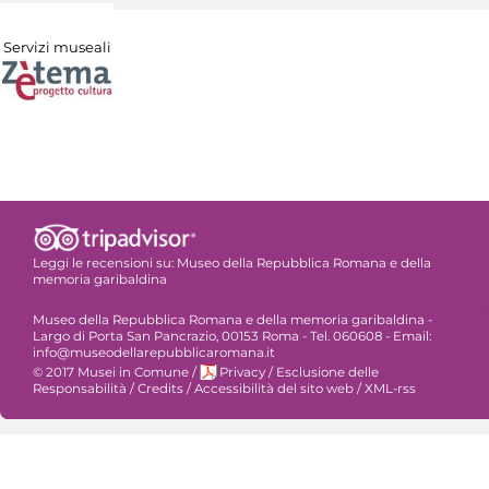
Servizi museali
Leggi le recensioni su:
Museo della Repubblica Romana e della
memoria garibaldina
Museo della Repubblica Romana e della memoria garibaldina -
Largo di Porta San Pancrazio, 00153 Roma - Tel. 060608 - Email:
info@museodellarepubblicaromana.it
© 2017 Musei in Comune
/
Privacy
/
Esclusione delle
Responsabilità
/
Credits
/
Accessibilità del sito web
/
XML-rss