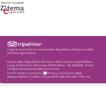
Servizi museali
Leggi le recensioni su:
Museo della Repubblica Romana e della
memoria garibaldina
Museo della Repubblica Romana e della memoria garibaldina -
Largo di Porta San Pancrazio, 00153 Roma - Tel. 060608 - Email:
info@museodellarepubblicaromana.it
© 2017 Musei in Comune
/
Privacy
/
Esclusione delle
Responsabilità
/
Credits
/
Accessibilità del sito web
/
XML-rss