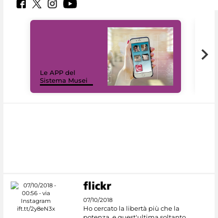
Il 
Le APP del
Mus
Sistema Musei
net
07/10/2018
Ho cercato la libertà più che la
potenza, e quest'ultima soltanto