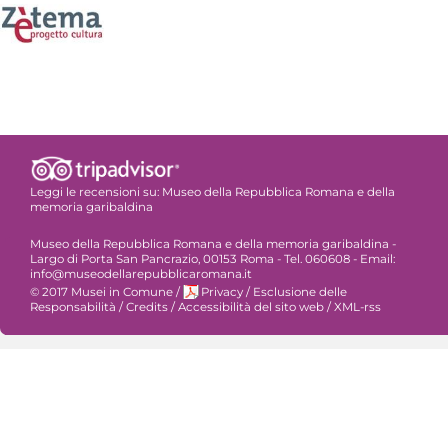
Leggi le recensioni su:
Museo della Repubblica Romana e della
memoria garibaldina
Museo della Repubblica Romana e della memoria garibaldina -
Largo di Porta San Pancrazio, 00153 Roma - Tel. 060608 - Email:
info@museodellarepubblicaromana.it
© 2017 Musei in Comune
/
Privacy
/
Esclusione delle
Responsabilità
/
Credits
/
Accessibilità del sito web
/
XML-rss