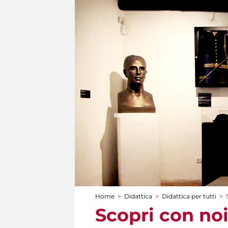
Home
>
Didattica
>
Didattica per tutti
>
Tu sei qui
Scopri con noi!