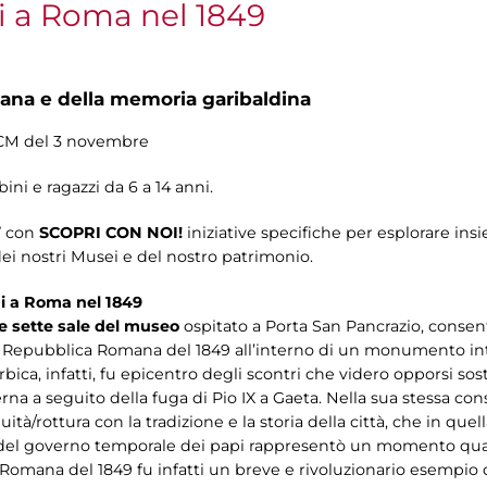
i a Roma nel 1849
na e della memoria garibaldina
CM del 3 novembre
ni e ragazzi da 6 a 14 anni.
a” con
SCOPRI CON NOI!
iniziative specifiche per esplorare ins
dei nostri Musei e del nostro patrimonio.
ini a Roma nel 1849
e sette sale del museo
ospitato a Porta San Pancrazio, cons
ella Repubblica Romana del 1849 all’interno di un monumento 
rbica, infatti, fu epicentro degli scontri che videro opporsi so
terna a seguito della fuga di Pio IX a Gaeta. Nella sua stessa c
ità/rottura con la tradizione e la storia della città, che in que
e del governo temporale dei papi rappresentò un momento quasi 
 Romana del 1849 fu infatti un breve e rivoluzionario esempio