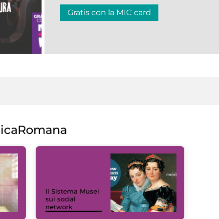
Gratis con la MIC card
licaRomana
Il Sistema Musei
sui social
network