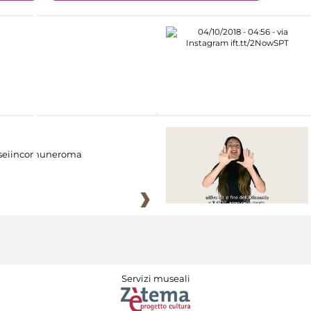
eiincomuneroma
Servizi museali