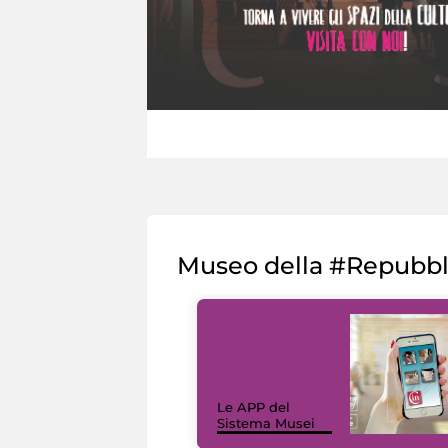
Museo della #Repubb
Le APP del
Sistema Musei