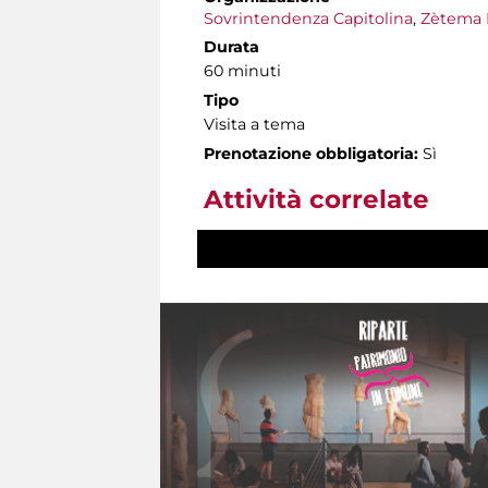
Sovrintendenza Capitolina
,
Zètema 
Durata
60 minuti
Tipo
Visita a tema
Prenotazione obbligatoria:
Sì
Attività correlate