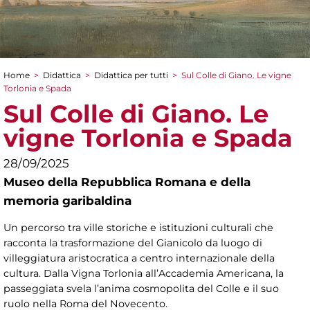
Home
>
Didattica
>
Didattica per tutti
>
Sul Colle di Giano. Le vigne
Tu sei qui
Torlonia e Spada
Sul Colle di Giano. Le
vigne Torlonia e Spada
28/09/2025
Museo della Repubblica Romana e della
memoria garibaldina
Un percorso tra ville storiche e istituzioni culturali che
racconta la trasformazione del Gianicolo da luogo di
villeggiatura aristocratica a centro internazionale della
cultura. Dalla Vigna Torlonia all’Accademia Americana, la
passeggiata svela l’anima cosmopolita del Colle e il suo
ruolo nella Roma del Novecento.