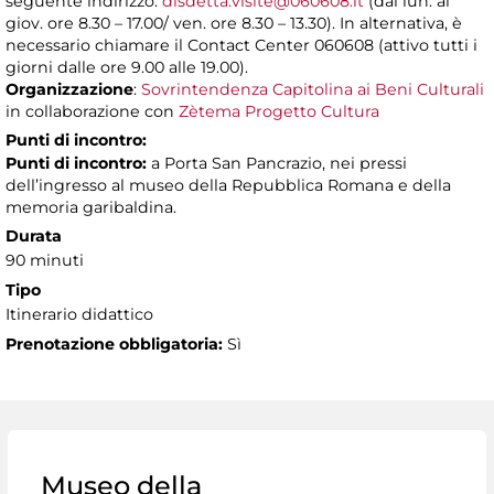
seguente indirizzo:
disdetta.visite@060608.it
(dal lun. al
giov. ore 8.30 – 17.00/ ven. ore 8.30 – 13.30). In alternativa, è
necessario chiamare il Contact Center 060608 (attivo tutti i
giorni dalle ore 9.00 alle 19.00).
Organizzazione
:
Sovrintendenza Capitolina ai Beni Culturali
in collaborazione con
Zètema Progetto Cultura
Punti di incontro:
Punti di incontro:
a Porta San Pancrazio, nei pressi
dell’ingresso al museo della Repubblica Romana e della
memoria garibaldina.
Durata
90 minuti
Tipo
Itinerario didattico
Prenotazione obbligatoria:
Sì
Museo della