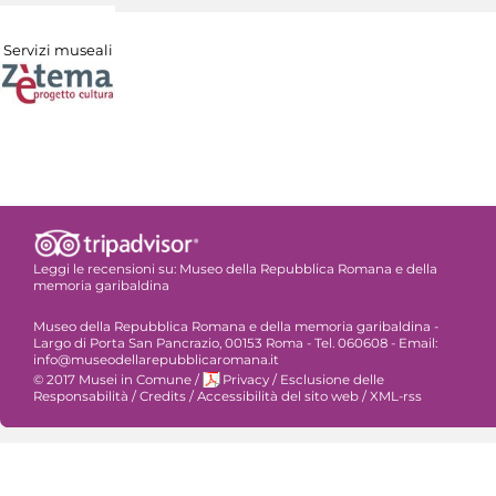
Servizi museali
Leggi le recensioni su:
Museo della Repubblica Romana e della
memoria garibaldina
Museo della Repubblica Romana e della memoria garibaldina -
Largo di Porta San Pancrazio, 00153 Roma - Tel. 060608 - Email:
info@museodellarepubblicaromana.it
© 2017 Musei in Comune
/
Privacy
/
Esclusione delle
Responsabilità
/
Credits
/
Accessibilità del sito web
/
XML-rss