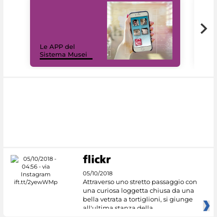
Il 
Le APP del
Mus
Sistema Musei
net
05/10/2018
Attraverso uno stretto passaggio con
una curiosa loggetta chiusa da una
bella vetrata a tortiglioni, si giunge
all'ultima stanza della