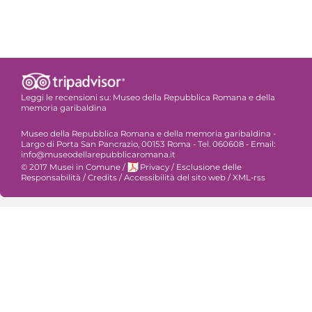
Leggi le recensioni su:
Museo della Repubblica Romana e della
memoria garibaldina
Museo della Repubblica Romana e della memoria garibaldina -
Largo di Porta San Pancrazio, 00153 Roma - Tel. 060608 - Email:
info@museodellarepubblicaromana.it
© 2017 Musei in Comune
/
Privacy
/
Esclusione delle
Responsabilità
/
Credits
/
Accessibilità del sito web
/
XML-rss