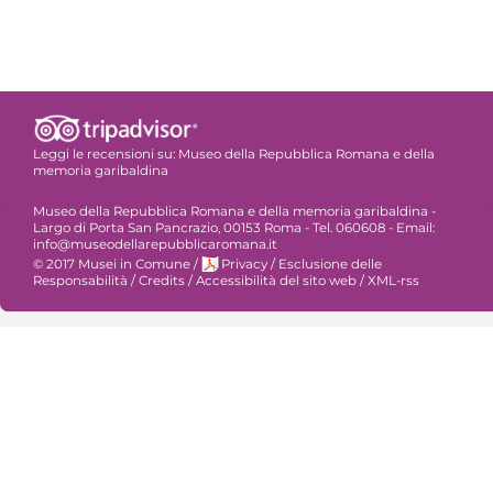
Leggi le recensioni su:
Museo della Repubblica Romana e della
memoria garibaldina
Museo della Repubblica Romana e della memoria garibaldina -
Largo di Porta San Pancrazio, 00153 Roma - Tel. 060608 - Email:
info@museodellarepubblicaromana.it
© 2017 Musei in Comune
/
Privacy
/
Esclusione delle
Responsabilità
/
Credits
/
Accessibilità del sito web
/
XML-rss