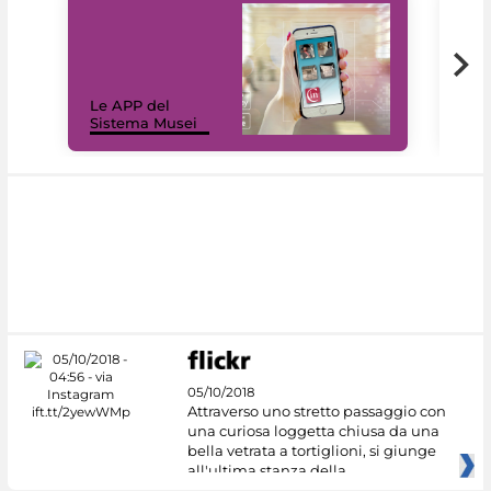
Il 
Le APP del
Mus
Sistema Musei
net
05/10/2018
Attraverso uno stretto passaggio con
una curiosa loggetta chiusa da una
bella vetrata a tortiglioni, si giunge
all'ultima stanza della