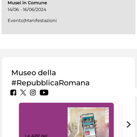
Musei in Comune
14/06 - 16/06/2024
Evento|Manifestazioni
Museo della
#RepubblicaRomana
Il 
Le APP del
Mus