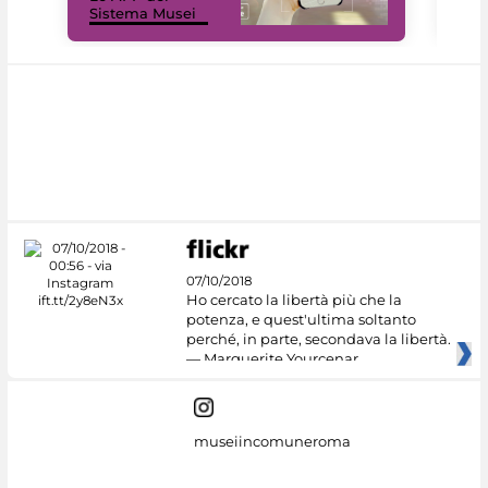
Sistema Musei
net
07/10/2018
Ho cercato la libertà più che la
potenza, e quest'ultima soltanto
perché, in parte, secondava la libertà.
— Marguerite Yourcenar
museiincomuneroma