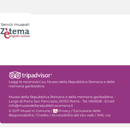
Servizi museali
Leggi le recensioni su:
Museo della Repubblica Romana e della
memoria garibaldina
Museo della Repubblica Romana e della memoria garibaldina -
Largo di Porta San Pancrazio, 00153 Roma - Tel. 060608 - Email:
info@museodellarepubblicaromana.it
© 2017 Musei in Comune
/
Privacy
/
Esclusione delle
Responsabilità
/
Credits
/
Accessibilità del sito web
/
XML-rss