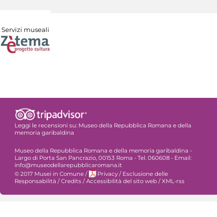
Servizi museali
Leggi le recensioni su:
Museo della Repubblica Romana e della
memoria garibaldina
Museo della Repubblica Romana e della memoria garibaldina -
Largo di Porta San Pancrazio, 00153 Roma - Tel. 060608 - Email:
info@museodellarepubblicaromana.it
© 2017 Musei in Comune
/
Privacy
/
Esclusione delle
Responsabilità
/
Credits
/
Accessibilità del sito web
/
XML-rss