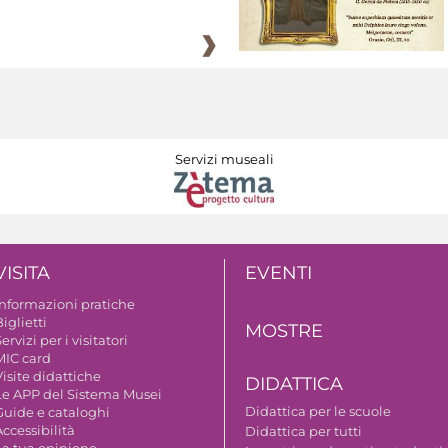
Servizi museali
VISITA
EVENTI
Informazioni pratiche
iglietti
MOSTRE
ervizi per i visitatori
MIC card
isite didattiche
DIDATTICA
Le APP del Sistema Musei
Didattica per le scuole
Guide e cataloghi
ccessibilità
Didattica per tutti
La tua opinione