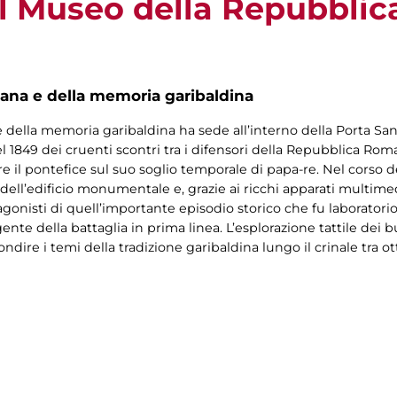
 al Museo della Repubbl
na e della memoria garibaldina
della memoria garibaldina ha sede all’interno della Porta San 
 1849 dei cruenti scontri tra i difensori della Repubblica Roma
are il pontefice sul suo soglio temporale di papa-re. Nel corso de
 dell’edificio monumentale e, grazie ai ricchi apparati multimed
onisti di quell’importante episodio storico che fu laboratorio 
te della battaglia in prima linea. L’esplorazione tattile dei bu
dire i temi della tradizione garibaldina lungo il crinale tra o