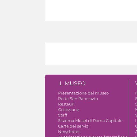
IL MUSEO
Presentazione del museo
Porta San Pancrazio
B
Restauri
S
Collezione
Staff
V
Sistema Musei di Roma Capitale
Carta dei servizi
Newsletter
A
Autorizzazione riprese fotografiche