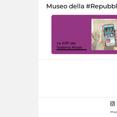
Museo della #Repubb
Le APP del
Sistema Musei
mus