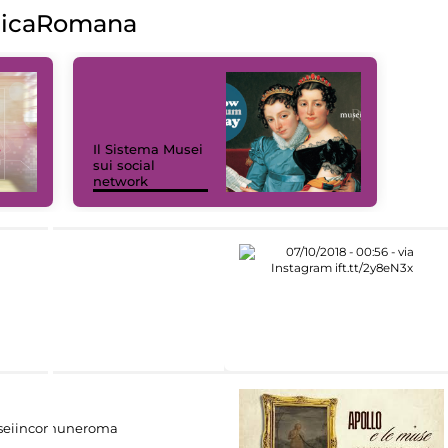
licaRomana
Il Sistema Musei
sui social
network
eiincomuneroma