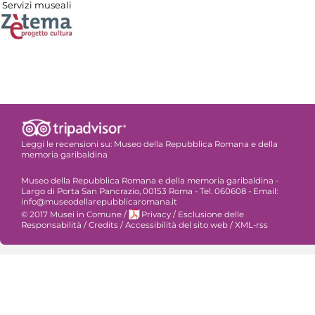
Servizi museali
Leggi le recensioni su:
Museo della Repubblica Romana e della
memoria garibaldina
Museo della Repubblica Romana e della memoria garibaldina -
Largo di Porta San Pancrazio, 00153 Roma - Tel. 060608 - Email:
info@museodellarepubblicaromana.it
© 2017 Musei in Comune
/
Privacy
/
Esclusione delle
Responsabilità
/
Credits
/
Accessibilità del sito web
/
XML-rss