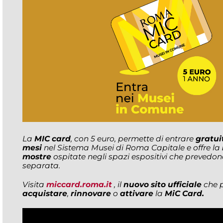
La
MIC card
, con 5 euro, permette di entrare
gratui
mesi
nel Sistema Musei di Roma Capitale e offre la
mostre
ospitate negli spazi espositivi che prevedon
separata.
Visita
miccard.roma.it
, il
nuovo sito ufficiale
che p
acquistare
,
rinnovare
o
attivare
la
MiC Card.