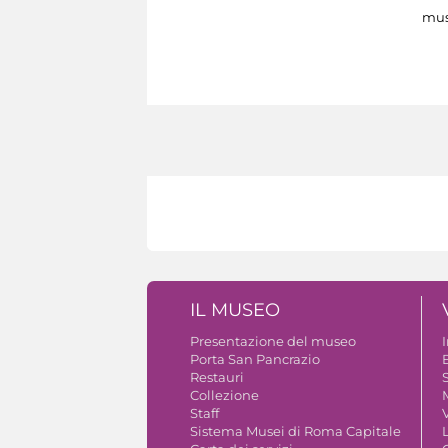
mus
IL MUSEO
Presentazione del museo
Porta San Pancrazio
B
Restauri
S
Collezione
Staff
V
Sistema Musei di Roma Capitale