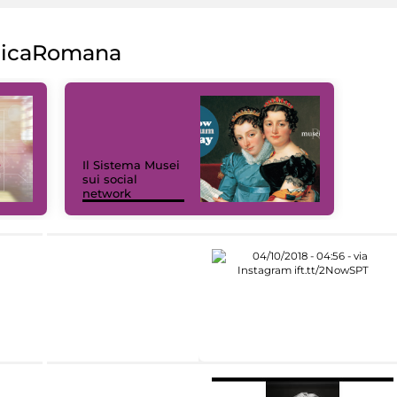
licaRomana
Il Sistema Musei
sui social
network