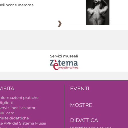
eiincomuneroma
Servizi museali
VISITA
EVENTI
Informazioni pratiche
iglietti
MOSTRE
ervizi per i visitatori
MIC card
isite didattiche
DIDATTICA
Le APP del Sistema Musei
Didattica per le scuole