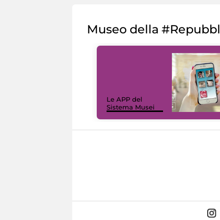
Museo della #Repubb
Le APP del
Sistema Musei