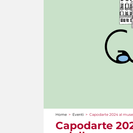
Home
>
Eventi
>
Capodarte 2024 al muse
Tu sei qui
Capodarte 20