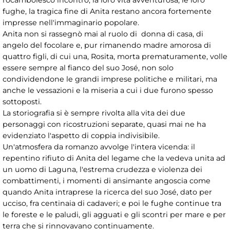
fughe, la tragica fine di Anita restano ancora fortemente
impresse nell'immaginario popolare.
Anita non si rassegnò mai al ruolo di donna di casa, di
angelo del focolare e, pur rimanendo madre amorosa di
quattro figli, di cui una, Rosita, morta prematuramente, volle
essere sempre al fianco del suo José, non solo
condividendone le grandi imprese politiche e militari, ma
anche le vessazioni e la miseria a cui i due furono spesso
sottoposti.
La storiografia si è sempre rivolta alla vita dei due
personaggi con ricostruzioni separate, quasi mai ne ha
evidenziato l'aspetto di coppia indivisibile.
Un'atmosfera da romanzo avvolge l'intera vicenda: il
repentino rifiuto di Anita del legame che la vedeva unita ad
un uomo di Laguna, l'estrema crudezza e violenza dei
combattimenti, i momenti di ansimante angoscia come
quando Anita intraprese la ricerca del suo José, dato per
ucciso, fra centinaia di cadaveri; e poi le fughe continue tra
le foreste e le paludi, gli agguati e gli scontri per mare e per
terra che si rinnovavano continuamente.