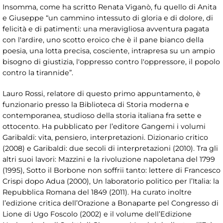
Insomma, come ha scritto Renata Viganò, fu quello di Anita
e Giuseppe “un cammino intessuto di gloria e di dolore, di
felicità e di patimenti: una meravigliosa avventura pagata
con l'ardire, uno scotto eroico che è il pane bianco della
poesia, una lotta precisa, cosciente, intrapresa su un ampio
bisogno di giustizia, l'oppresso contro l'oppressore, il popolo
contro la tirannide”.
Lauro Rossi, relatore di questo primo appuntamento, è
funzionario presso la Biblioteca di Storia moderna e
contemporanea, studioso della storia italiana fra sette e
ottocento. Ha pubblicato per l’editore Gangemi i volumi
Garibaldi: vita, pensiero, interpretazioni. Dizionario critico
(2008) e Garibaldi: due secoli di interpretazioni (2010). Tra gli
altri suoi lavori: Mazzini e la rivoluzione napoletana del 1799
(1995), Sotto il Borbone non soffrii tanto: lettere di Francesco
Crispi dopo Adua (2000), Un laboratorio politico per l’Italia: la
Repubblica Romana del 1849 (2011). Ha curato inoltre
l’edizione critica dell’Orazione a Bonaparte pel Congresso di
Lione di Ugo Foscolo (2002) e il volume dell’Edizione