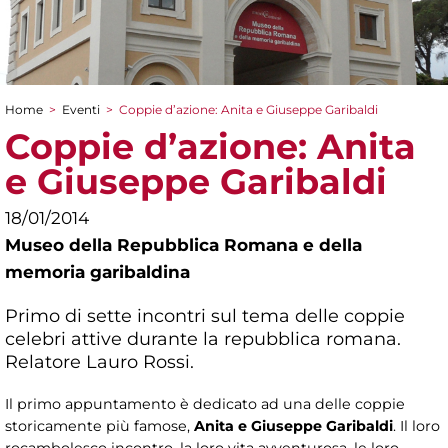
Home
>
Eventi
>
Coppie d’azione: Anita e Giuseppe Garibaldi
Tu sei qui
Coppie d’azione: Anita
e Giuseppe Garibaldi
18/01/2014
Museo della Repubblica Romana e della
memoria garibaldina
Primo di sette incontri sul tema delle coppie
celebri attive durante la repubblica romana.
Relatore Lauro Rossi.
Il primo appuntamento è dedicato ad una delle coppie
storicamente più famose,
Anita e Giuseppe Garibaldi
. Il loro
rocambolesco incontro, la loro vita avventurosa, le loro