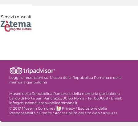
Servizi museali
Leggi le recensioni su:
Museo della Repubblica Romana e della
memoria garibaldina
Museo della Repubblica Romana e della memoria garibaldina -
Largo di Porta San Pancrazio, 00153 Roma - Tel. 060608 - Email:
info@museodellarepubblicaromana.it
© 2017 Musei in Comune
/
Privacy
/
Esclusione delle
Responsabilità
/
Credits
/
Accessibilità del sito web
/
XML-rss