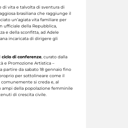
 vita e talvolta di sventura di
raggiosa brasiliana che raggiunge il
sciato un’agiata vita familiare per
 ufficiale della Repubblica,
za e della sconfitta, ad Adele
na incaricata di dirigere gli
l
ciclo di conferenze
, curato dalla
tà e Promozione Artistica –
a partire da sabato 18 gennaio fino
roprio per sottolineare come il
o comunemente si creda e, al
iù ampi della popolazione femminile
uti di crescita civile.