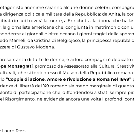
rotagoniste anonime saranno alcune donne celebri, compagne di
 dirigenza politica e militare della Repubblica: da Anita, la co
itirata in cui troverà la morte, a Enrichetta, la donna che ha la
r, la giornalista americana che, congiunta in matrimonio con un
ndenze ai giornali d’oltre oceano i giorni tragici della speran
edo Mameli; da Cristina di Belgiojoso, la principessa repubblica
vizzera di Gustavo Modena.
appresentanza di tutte le donne, e ai loro compagni è dedicato i
ppe Monsagrati
, promosso da Assessorato alla Cultura, Creativi
lturali, che si terrà presso il Museo della Repubblica romana 
rlo
“Coppie di azione. Amore e rivoluzione a Roma nel 1849”
p
rienza di libertà del ’49 romano sia meno marginale di quant
olontà di partecipazione che, diffondendosi a strati sempre p
isorgimento, ne evidenzia ancora una volta i profondi conten
e Lauro Rossi