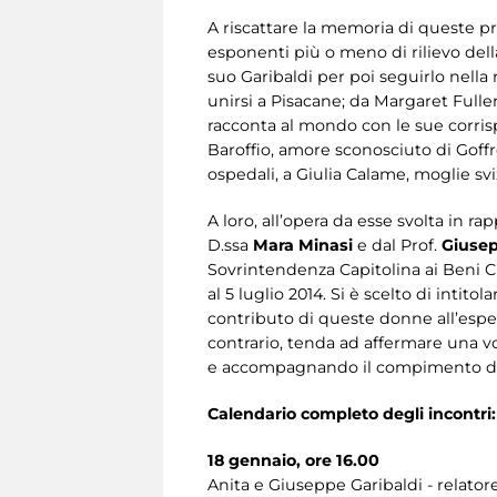
A riscattare la memoria di queste p
esponenti più o meno di rilievo della
suo Garibaldi per poi seguirlo nella r
unirsi a Pisacane; da Margaret Fulle
racconta al mondo con le sue corrispo
Baroffio, amore sconosciuto di Goffr
ospedali, a Giulia Calame, moglie s
A loro, all’opera da esse svolta in r
D.ssa
Mara Minasi
e dal Prof.
Giuse
Sovrintendenza Capitolina ai Beni Cu
al 5 luglio 2014. Si è scelto di intitola
contributo di queste donne all’espe
contrario, tenda ad affermare una v
e accompagnando il compimento del R
Calendario completo degli incontri:
18 gennaio, ore 16.00
Anita e Giuseppe Garibaldi - relator