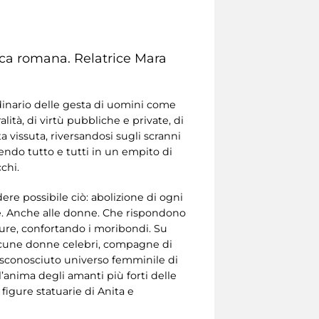
lica romana. Relatrice Mara
dinario delle gesta di uomini come
ità, di virtù pubbliche e private, di
a vissuta, riversandosi sugli scranni
lgendo tutto e tutti in un empito di
chi.
re possibile ciò: abolizione di ogni
iche. Anche alle donne. Che rispondono
cure, confortando i moribondi. Su
alcune donne celebri, compagne di
 misconosciuto universo femminile di
ll’anima degli amanti più forti delle
figure statuarie di Anita e