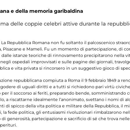
na e della memoria garibaldina
tema delle coppie celebri attive durante la repubb
i. La Repubblica Romana non fu soltanto il palcoscenico straor
, Pisacane e Mameli. Fu un momento di partecipazione, di coral
 dalle istanze teoriche di rinnovamento precipitarono nella vit
a, negli ospedali improvvisati e sulle pagine dei giornali, travo
lica e vita privata si rincorsero in un suggestivo gioco di spec
luzione repubblicana compiuta a Roma il 9 febbraio 1849 a rende
o godere di uguali diritti e a tutti si richiedono pari virtù civ
 per il soccorso ai feriti, preparando bende, somministrando 
o, a riscattarne idealmente l’anonimato, svettano i nomi di 
nti di spicco della vita politica e militare della Repubblica, il
i, la fede politica, gli entusiasmi rivoluzionari rimbalzarono ne
i generosità, partecipazione e sacrificio di sé che trova nelle 
perituri.