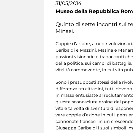
31/05/2014
Museo della Repubblica Roma
Quinto di sette incontri sul 
Minasi.
Coppie d’azione, amori rivoluzionar
Garibaldi e Mazzini, Masina e Manara
passioni visionarie e traboccanti che
della politica, sui campi di battagli
vitalità commovente, in cui vita pubb
Sono i presupposti stessi della rivo
differenza tra cittadini, tutti devon
in massa entusiaste al reclutamento
queste sconosciute eroine del popol
vita e talvolta di sventura di espone
vere coppie d’azione in cui i pensier
cannonate francesi, in un crescendo d
Giuseppe Garibaldi i suoi simboli im