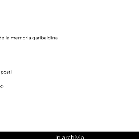
ella memoria garibaldina
 posti
00
In archivio