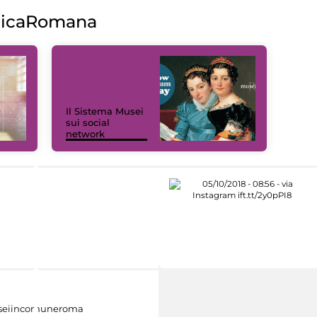
licaRomana
Il Sistema Musei
sui social
network
eiincomuneroma