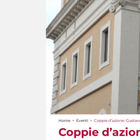
Home
>
Eventi
>
Coppie d’azione: Gustav
Tu sei qui
Coppie d’azio