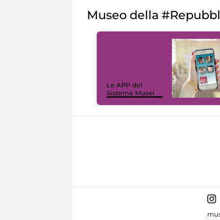
Museo della #Repubb
Le APP del
Sistema Musei
mus