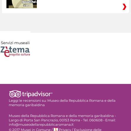
Servizi museali
Leggi le recensioni su:
Museo della Repubblica Romana e della
memoria garibaldina
Museo della Repubblica Romana e della memoria garibaldina -
Largo di Porta San Pancrazio, 00153 Roma - Tel. 060608 - Email:
info@museodellarepubblicaromana.it
© 2017 Musei in Comune
/
Privacy
/
Esclusione delle