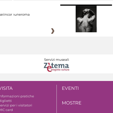
eiincomuneroma
Servizi museali
VISITA
EVENTI
Informazioni pratiche
iglietti
MOSTRE
ervizi per i visitatori
MIC card