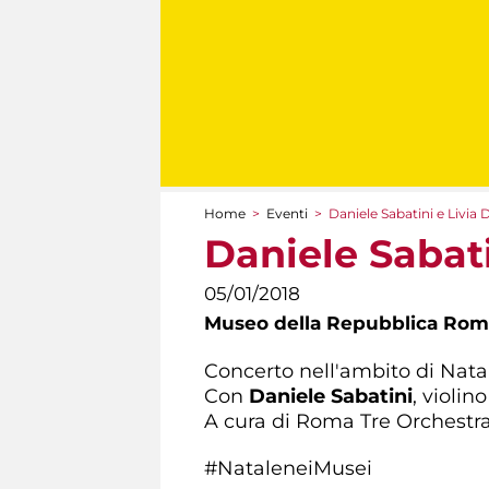
Home
>
Eventi
>
Daniele Sabatini e Livia
Tu sei qui
Daniele Sabat
05/01/2018
Museo della Repubblica Roma
Concerto nell'ambito di Nata
Con
Daniele Sabatini
, violin
A cura di Roma Tre Orchestr
#NataleneiMusei