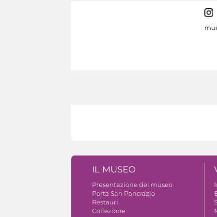
mus
IL MUSEO
Presentazione del museo
Porta San Pancrazio
B
Restauri
S
Collezione