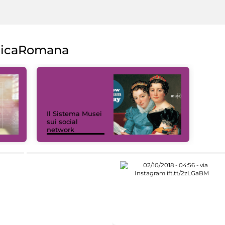
licaRomana
Il Sistema Musei
sui social
network