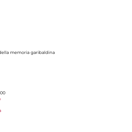
ella memoria garibaldina
.00
a
a