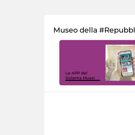
Museo della #Repubb
Le APP del
Sistema Musei