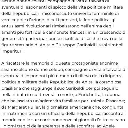
alcune donne celebri, compagne di vita e talvolta di
sventura di esponenti di spicco della vita politica e militare
della Repubblica, il misconosciuto universo femminile di
vere coppie d’azione in cui i pensieri, la fede politica, gli
entusiasmi rivoluzionari rimbalzarono nell’anima degli
amanti più forti delle cannonate francesi, in un crescendo di
generosità, partecipazione e sacrificio di sé che trova nelle
figure statuarie di Anita e Giuseppe Garibaldi i suoi simboli
imperituri.
A riscattare la memoria di queste protagoniste anonime
saranno alcune donne celebri, compagne di vita e talvolta di
sventura di esponenti più o meno di rilievo della dirigenza
politica e militare della Repubblica: da Anita, la coraggiosa
brasiliana che raggiunge il suo Garibaldi per poi seguirlo
nella ritirata in cui troverà la morte, a Enrichetta, la donna
che ha lasciato un’agiata vita familiare per unirsi a Pisacane;
da Margaret Fuller, la giornalista americana che, congiunta
in matrimonio con un ufficiale della Repubblica, racconta al
mondo con le sue corrispondenze ai giornali d’oltre oceano
i giorni tragici della speranza e della sconfitta, ad Adele