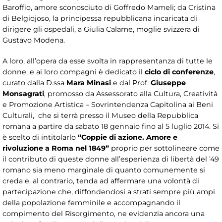
Baroffio, amore sconosciuto di Goffredo Mameli; da Cristina
di Belgiojoso, la principessa repubblicana incaricata di
dirigere gli ospedali, a Giulia Calame, moglie svizzera di
Gustavo Modena.
A loro, all’opera da esse svolta in rappresentanza di tutte le
donne, e ai loro compagni è dedicato il
ciclo di conferenze
,
curato dalla D.ssa
Mara Minasi
e dal Prof.
Giuseppe
Monsagrati
, promosso da Assessorato alla Cultura, Creatività
e Promozione Artistica – Sovrintendenza Capitolina ai Beni
Culturali, che si terrà presso il Museo della Repubblica
romana a partire da sabato 18 gennaio fino al 5 luglio 2014. Si
è scelto di intitolarlo
“Coppie di azione. Amore e
rivoluzione a Roma nel 1849”
proprio per sottolineare come
il contributo di queste donne all’esperienza di libertà del ’49
romano sia meno marginale di quanto comunemente si
creda e, al contrario, tenda ad affermare una volontà di
partecipazione che, diffondendosi a strati sempre più ampi
della popolazione femminile e accompagnando il
compimento del Risorgimento, ne evidenzia ancora una