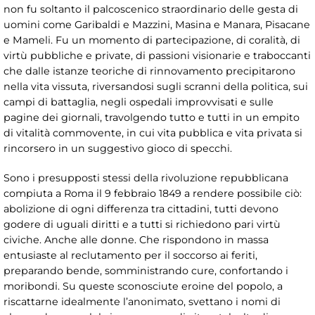
non fu soltanto il palcoscenico straordinario delle gesta di
uomini come Garibaldi e Mazzini, Masina e Manara, Pisacane
e Mameli. Fu un momento di partecipazione, di coralità, di
virtù pubbliche e private, di passioni visionarie e traboccanti
che dalle istanze teoriche di rinnovamento precipitarono
nella vita vissuta, riversandosi sugli scranni della politica, sui
campi di battaglia, negli ospedali improvvisati e sulle
pagine dei giornali, travolgendo tutto e tutti in un empito
di vitalità commovente, in cui vita pubblica e vita privata si
rincorsero in un suggestivo gioco di specchi.
Sono i presupposti stessi della rivoluzione repubblicana
compiuta a Roma il 9 febbraio 1849 a rendere possibile ciò:
abolizione di ogni differenza tra cittadini, tutti devono
godere di uguali diritti e a tutti si richiedono pari virtù
civiche. Anche alle donne. Che rispondono in massa
entusiaste al reclutamento per il soccorso ai feriti,
preparando bende, somministrando cure, confortando i
moribondi. Su queste sconosciute eroine del popolo, a
riscattarne idealmente l’anonimato, svettano i nomi di