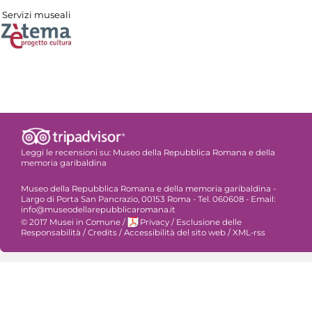
Servizi museali
Leggi le recensioni su:
Museo della Repubblica Romana e della
memoria garibaldina
Museo della Repubblica Romana e della memoria garibaldina -
Largo di Porta San Pancrazio, 00153 Roma - Tel. 060608 - Email:
info@museodellarepubblicaromana.it
© 2017 Musei in Comune
/
Privacy
/
Esclusione delle
Responsabilità
/
Credits
/
Accessibilità del sito web
/
XML-rss