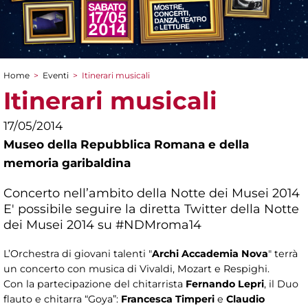
Home
>
Eventi
>
Itinerari musicali
Tu sei qui
Itinerari musicali
17/05/2014
Museo della Repubblica Romana e della
memoria garibaldina
Concerto nell’ambito della Notte dei Musei 2014
E' possibile seguire la diretta Twitter della Notte
dei Musei 2014 su #NDMroma14
L’Orchestra di giovani talenti "
Archi Accademia Nova
" terrà
un concerto con musica di Vivaldi, Mozart e Respighi.
Con la partecipazione del chitarrista
Fernando Lepri
, il Duo
flauto e chitarra “Goya”:
Francesca Timperi
e
Claudio