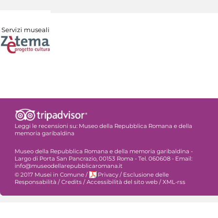
Servizi museali
Leggi le recensioni su:
Museo della Repubblica Romana e della
memoria garibaldina
Museo della Repubblica Romana e della memoria garibaldina -
Largo di Porta San Pancrazio, 00153 Roma - Tel. 060608 - Email:
info@museodellarepubblicaromana.it
© 2017 Musei in Comune
/
Privacy
/
Esclusione delle
Responsabilità
/
Credits
/
Accessibilità del sito web
/
XML-rss