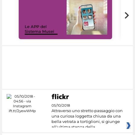
Il 
Le APP del
Mus
Sistema Musei
net
05/10/2018
Attraverso uno stretto passaggio con
una curiosa loggetta chiusa da una
bella vetrata a tortiglioni, si giunge
all'ultima stanza della