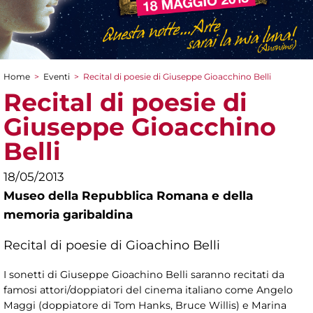
Home
>
Eventi
>
Recital di poesie di Giuseppe Gioacchino Belli
Tu sei qui
Recital di poesie di
Giuseppe Gioacchino
Belli
18/05/2013
Museo della Repubblica Romana e della
memoria garibaldina
Recital di poesie di Gioachino Belli
I sonetti di Giuseppe Gioachino Belli saranno recitati da
famosi attori/doppiatori del cinema italiano come Angelo
Maggi (doppiatore di Tom Hanks, Bruce Willis) e Marina