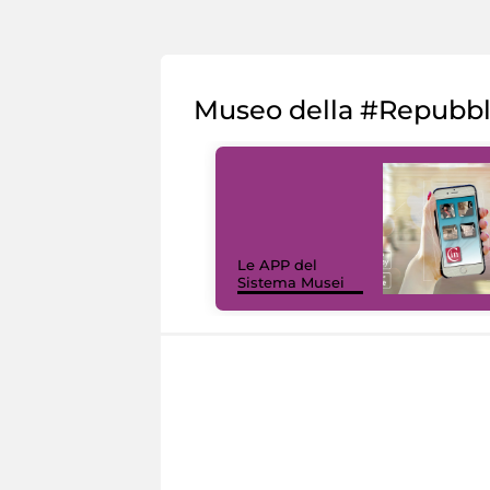
Museo della #Repubb
Le APP del
Sistema Musei