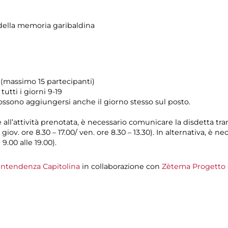
ella memoria garibaldina
i (massimo 15 partecipanti)
utti i giorni 9-19
possono aggiungersi anche il giorno stesso sul posto.
e all’attività prenotata, è necessario comunicare la disdetta tr
l giov. ore 8.30 – 17.00/ ven. ore 8.30 – 13.30). In alternativa, è
 9.00 alle 19.00).
intendenza Capitolina
in collaborazione con
Zètema Progetto 