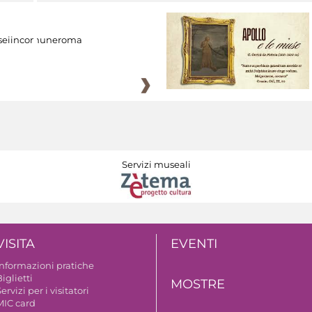
eiincomuneroma
Servizi museali
VISITA
EVENTI
Informazioni pratiche
iglietti
MOSTRE
ervizi per i visitatori
MIC card