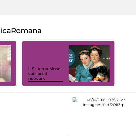
licaRomana
Il Sistema Musei
sui social
network