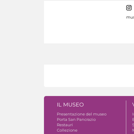
mus
IL MUSEO
Presentazione del museo
Porta San Pancrazio
B
Restauri
S
Collezione