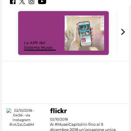
Il 
Le APP del
Mus
Sistema Musei
net
02/10/2018
Ai #MuseiCapitolini fino al 9
dicembre 2018 un’occasione unica