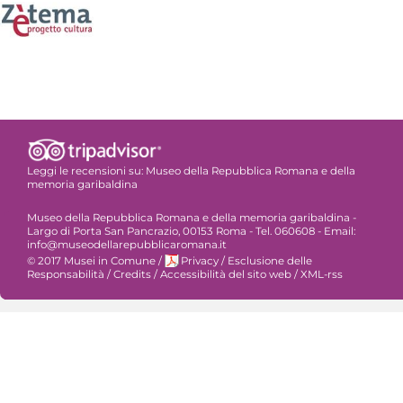
Leggi le recensioni su:
Museo della Repubblica Romana e della
memoria garibaldina
Museo della Repubblica Romana e della memoria garibaldina -
Largo di Porta San Pancrazio, 00153 Roma - Tel. 060608 - Email:
info@museodellarepubblicaromana.it
© 2017 Musei in Comune
/
Privacy
/
Esclusione delle
Responsabilità
/
Credits
/
Accessibilità del sito web
/
XML-rss