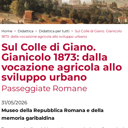
Home
>
Didattica
>
Didattica per tutti
>
Sul Colle di Giano. Gianicolo
Tu sei qui
1873: dalla vocazione agricola allo sviluppo urbano
Sul Colle di Giano.
Gianicolo 1873: dalla
vocazione agricola allo
sviluppo urbano
Passeggiate Romane
31/05/2026
Museo della Repubblica Romana e della
memoria garibaldina