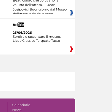
Beati coloro che coltivano la
voluttà dell'attesa. — Jean
Josipovici Buongiorno dal Museo
dell'#AraPacis dove sono
23/06/2026
Sentire e raccontare il museo:
Liceo Classico Torquato Tasso
Calendario
News