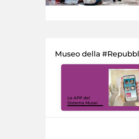
Museo della #Repubb
Le APP del
Sistema Musei