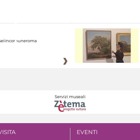
eiincomuneroma
Servizi museali
VISITA
EVENTI