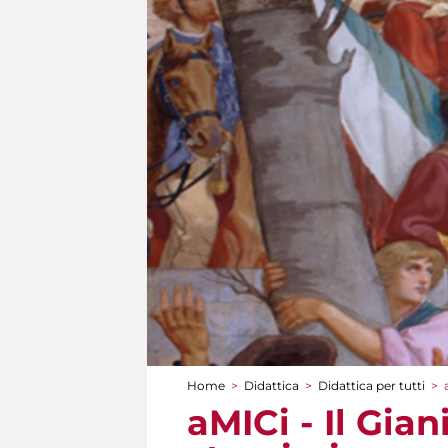
Home
>
Didattica
>
Didattica per tutti
>
Tu sei qui
aMICi - Il Gian