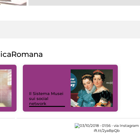
licaRomana
Il Sistema Musei
sui social
network