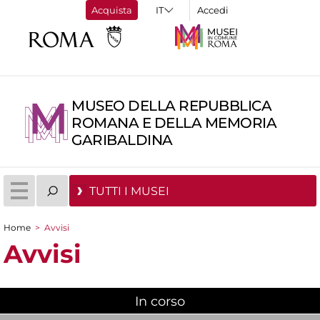
Acquista
Accedi
MUSEO DELLA REPUBBLICA
ROMANA E DELLA MEMORIA
GARIBALDINA
TUTTI I MUSEI
Home
>
Avvisi
Tu sei qui
Avvisi
In corso
(scheda attiva)