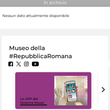
In archivio
Nessun dato attualmente disponibile
Museo della
#RepubblicaRomana
Il 
Le APP del
Mus
Sistema Musei
net