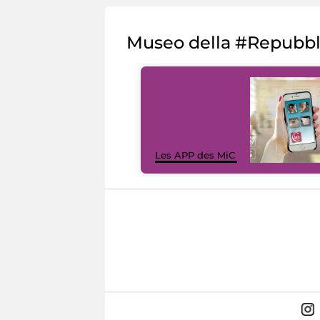
Museo della #Repubb
Les APP des MiC