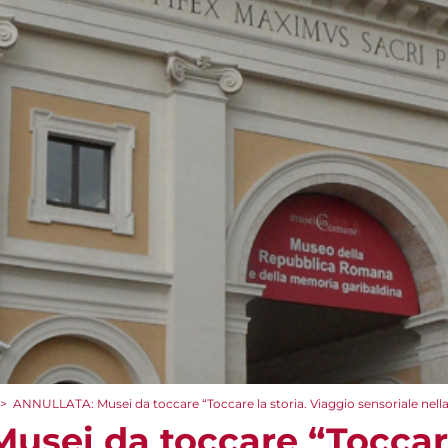
>
ANNULLATA: Musei da toccare “Toccare la storia. Viaggio sensoriale nel
sei da toccare “Toccare 