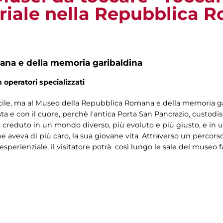
riale nella Repubblica 
na e della memoria garibaldina
n operatori specializzati
ile, ma al Museo della Repubblica Romana e della memoria gari
 testa e con il cuore, perchè l'antica Porta San Pancrazio, custod
i ha creduto in un mondo diverso, più evoluto e più giusto, e in un
 aveva di più caro, la sua giovane vita. Attraverso un percorso
sperienziale, il visitatore potrà così lungo le sale del museo