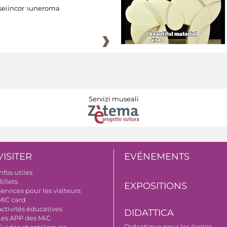
eiincomuneroma
Servizi museali
VISITER
EVÉNEMENTS
nfos utiles
illets
EXPOSITIONS
ervices pour les visiteurs
MIC card
Activités éducatives
DIDATTICA
Les APP des MiC
Didactique pour les écoles
Guides et catalogues