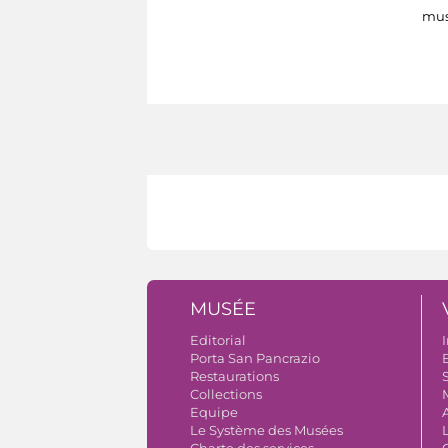
mus
MUSÉE
Editorial
I
Porta San Pancrazio
B
Restaurations
S
Collections
Equipe
Le Système des Musées
Charte des services