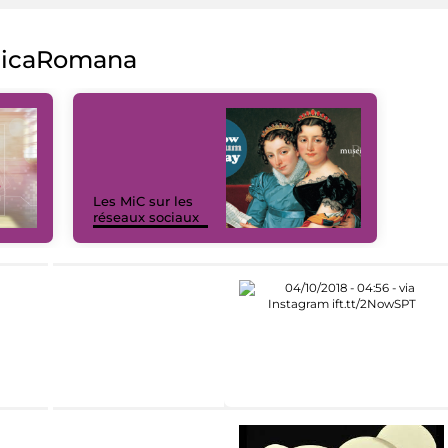
licaRomana
Les MiC sur les
réseaux sociaux