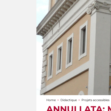
Home
>
Didactique
>
Projets accessibles
You are here
ANNULLATA: Mu