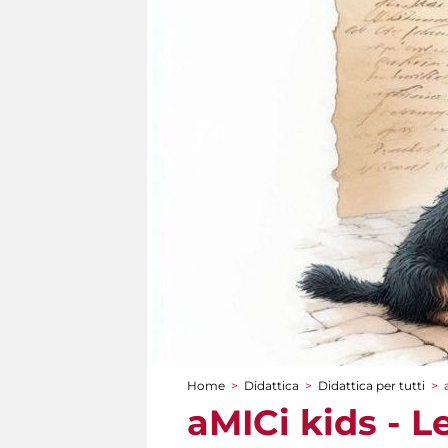
Home
>
Didattica
>
Didattica per tutti
>
Tu sei qui
aMICi kids - L