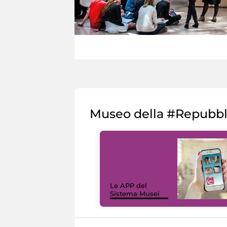
Museo della #Repubb
Le APP del
Sistema Musei