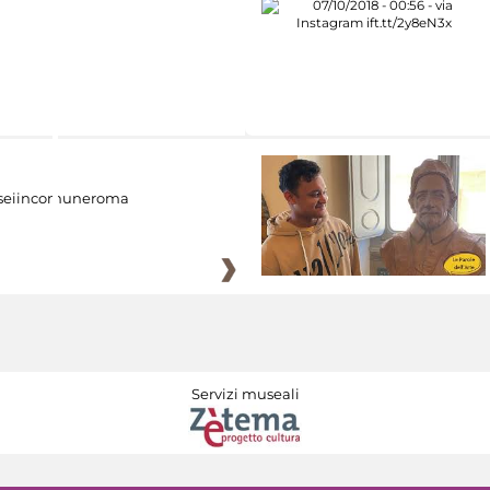
eiincomuneroma
Servizi museali