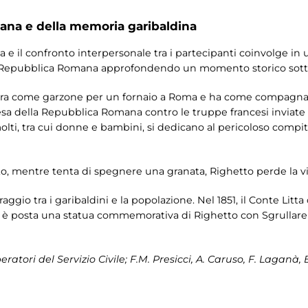
na e della memoria garibaldina
 e il confronto interpersonale tra i partecipanti coinvolge in 
a Repubblica Romana approfondendo un momento storico sotto 
ora come garzone per un fornaio a Roma e ha come compagna l
ifesa della Repubblica Romana contro le truppe francesi inviate
 molti, tra cui donne e bambini, si dedicano al pericoloso comp
sto, mentre tenta di spegnere una granata, Righetto perde la v
ggio tra i garibaldini e la popolazione. Nel 1851, il Conte Lit
o è posta una statua commemorativa di Righetto con Sgrullarella
tori del Servizio Civile; F.M. Presicci, A. Caruso, F. Laganà, B.