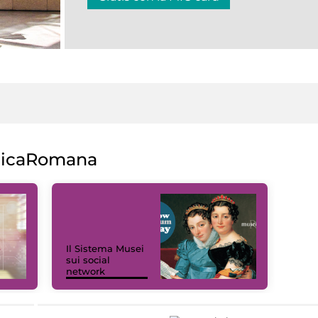
licaRomana
Il Sistema Musei
sui social
network