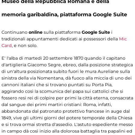
Museo della Repubblica Romana e della
memoria garibaldina,
piattaforma Google Suite
Continuano
online
sulla piattaforma
Google Suite
i
tradizionali appuntamenti dedicati ai possessori della
Mic
Card
, e non solo.
E' l'alba di martedì 20 settembre 1870 quando il capitano
d'artiglieria Giacomo Segre, ebreo, dalla posizione strategica
di un'altura posizionata subito fuori le mura Aureliane sulla
sinistra della via Nomentana, dà fuoco alla miccia di uno dei
cannoni italiani che si trovano puntati su Porta Pia,
aggirando così la scomunica del papa sui cattolici che si
fossero resi rei di colpire per primi la città eterna, consacrata
dal sangue dei primi martiri cristiani: Roma, infatti,
abbandonata dal patronato protettivo francese in auge dal
1849, vive gli ultimi giorni del potere temporale della Chiesa
e si trova ormai stretta d'assedio. L'astuto espediente messo
in campo dà così inizio alla dolorosa battaglia tra papalini ed