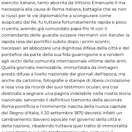
esercito italiano, tanto aborrita da Vittorio Emanuele II ma
necessaria alla causa di Roma italiana, battaglia che se non
si riuscì per le vie diplomatiche a scongiurare come
auspicato dal Re, fu tuttavia fortunatamente rapida e poco
cruenta, avendo già concordato papa Pio IX con il
comandante delle guardie svizzere Hermann von Kanzler la
rapida resa dei pontifici subito dopo i primi scontri,
necessari ad abbozzare una dignitosa difesa della città e del
pontefice da parte della sua fida guarnigione e a renderli
agli occhi della comunità internazionale vittime delle armi.
Quella giornata memorabile, immortalata da immagini
presto difuse a livello nazionale dai giornali dell'epoca, ma
anche da cartoline, fotografie e stampe di libera circolazione
e resa viva da ricordi dei suoi testimoni oculari, era così
destinata a segnare una pagina indelebile nella nostra storia
nazionale: sancendo il definitivo tramonto della seconda
Roma pontificia e l'imminente nascita della nuova capitale
del Regno d'Italia, il 20 settembre 1870 decretò infatti un
cambiamento davvero epocale nel governo della città e
della nazione, ribadendo tuttavia quel tratto di immortalità