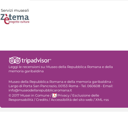
Servizi museali
Leggi le recensioni su:
Museo della Repubblica Romana e della
memoria garibaldina
Museo della Repubblica Romana e della memoria garibaldina -
Largo di Porta San Pancrazio, 00153 Roma - Tel. 060608 - Email:
info@museodellarepubblicaromana.it
© 2017 Musei in Comune
/
Privacy
/
Esclusione delle
Responsabilità
/
Credits
/
Accessibilità del sito web
/
XML-rss