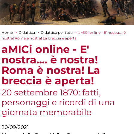
Home
>
Didattica
>
Didattica per tutti
>
aMICi online - E' nostra.... è
Tu sei qui
nostra! Roma è nostra! La breccia è aperta!
aMICi online - E'
nostra.... è nostra!
Roma è nostra! La
breccia è aperta!
20 settembre 1870: fatti,
personaggi e ricordi di una
giornata memorabile
20/09/2021