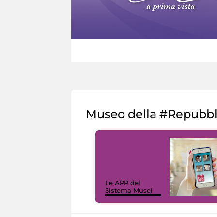
Museo della #Repubb
Le APP del
Sistema Musei