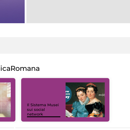
licaRomana
Il Sistema Musei
sui social
network