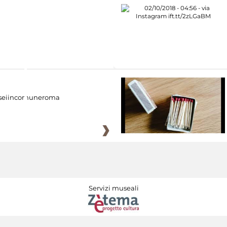
eiincomuneroma
Servizi museali