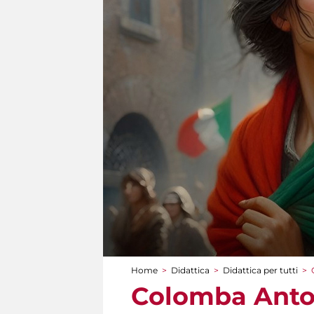
Home
>
Didattica
>
Didattica per tutti
>
Tu sei qui
Colomba Anton