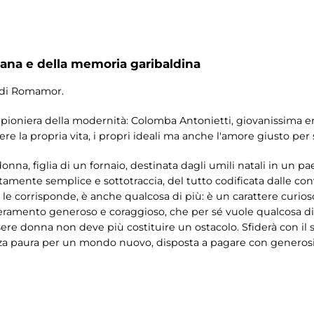
na e della memoria garibaldina
o di Romamor.
 pioniera della modernità: Colomba Antonietti, giovanissima 
iere la propria vita, i propri ideali ma anche l'amore giusto per 
nna, figlia di un fornaio, destinata dagli umili natali in un 
utamente semplice e sottotraccia, del tutto codificata dalle co
le corrisponde, è anche qualcosa di più: è un carattere curios
peramento generoso e coraggioso, che per sé vuole qualcosa di 
sere donna non deve più costituire un ostacolo. Sfiderà con il s
za paura per un mondo nuovo, disposta a pagare con generosit