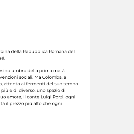
eroina della Repubblica Romana del
sé.
paesino umbro della prima metà
nvenzioni sociali. Ma Colomba, a
o, attento ai fermenti del suo tempo
più e di diverso, uno spazio di
uo amore, il conte Luigi Porzi, ogni
à il prezzo più alto che ogni