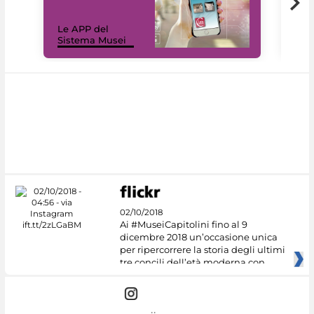
Il 
Le APP del
Mus
Sistema Musei
net
02/10/2018
Ai #MuseiCapitolini fino al 9
dicembre 2018 un’occasione unica
per ripercorrere la storia degli ultimi
tre concili dell’età moderna con