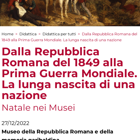
Home
>
Didattica
>
Didattica per tutti
>
Dalla Repubblica Romana del
Tu sei qui
1849 alla Prima Guerra Mondiale. La lunga nascita di una nazione
Dalla Repubblica
Romana del 1849 alla
Prima Guerra Mondiale.
La lunga nascita di una
nazione
Natale nei Musei
27/12/2022
Museo della Repubblica Romana e della
memoria garibaldina