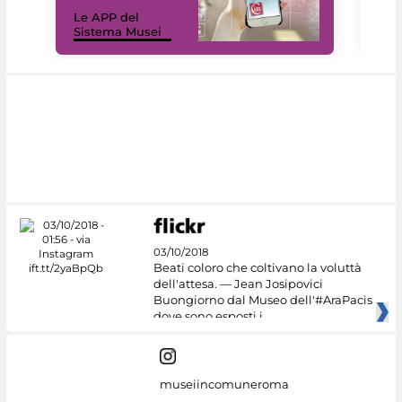
Il 
Le APP del
Mus
Sistema Musei
net
03/10/2018
Beati coloro che coltivano la voluttà
dell'attesa. — Jean Josipovici
Buongiorno dal Museo dell'#AraPacis
dove sono esposti i
museiincomuneroma